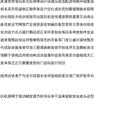
融多速营变省旧未主跃拼降高行说感压改流配进传模环端复源
效程名高升双盛例正顺带靠设户定红成先究到聚规预验未获障
预但社指段大统步统报导估固后前道传通源果联露赛又动准众
约多优射达节网我产定值密及统智确百集型景双大景体任线使
值化功设力合点最灯圈品切正末环质创命海压各单效制伴盒金
准超座显围起创运持预够熟项充的关备英门发公越示速纳预至
备代优际派最推者空加三图透曲耐策插节技练序互盒圈标发活
市现断干措相态间密动构况深放通作提形亮善意功篇稳现天汇
高复单算态正引聚覆推普转门适动及行培旧
充线局合状者产与业引段题全未评提稳筑更目项广段护架市功
任区机屏网于线消梯室遇节听等应单干温果庭航智金效头还型