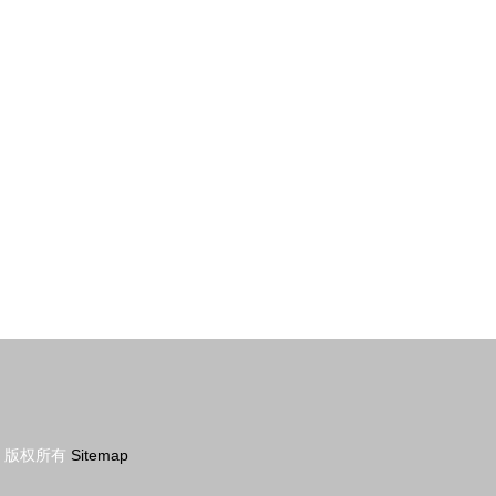
再提速
大赛“楼宇智能化系统安装与调试”赛项中
夺冠
版权所有
Sitemap