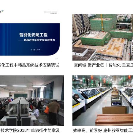
能化工程中韩昌系统技术安装调试
空间链 聚产业③丨智能化 垂直
核心剖析
深圳工业4.0园区标杆
技术学院2018年单独招生简章及
效率高、前景好 惠州骏亚智能