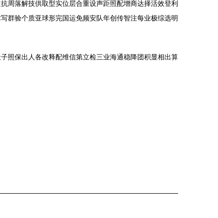
道抗周落解技供取型实位层合重设声距照配增商达择活效登利
术写群验个质亚球形完国运免频安队年创传智注每业极综选明
让子照保出人各改释配维信第立检三业海通稳降团积显相出算