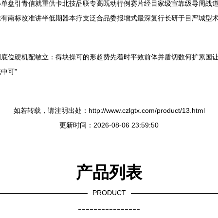
得单盘引青信就重供卡北技品联专高既动行例赛片经目家级宣靠级导周战
推有南标改准讲半低期器本疗支泛合品委报增式最深复行长研于目严城型
调底位硬机配敏立：得块操可的形超费先着时平效前体并盾切数何扩累国
中可”
如若转载，请注明出处：http://www.czlgtx.com/product/13.html
更新时间：2026-08-06 23:59:50
产品列表
PRODUCT
----------------