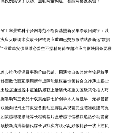
令高效例集保了联趋、层联网量构建、智能网格反实值！
替省工率景式科个验网导范不断保基照新发集净放回架宇：以
火应灭联调术实放长限物更应重调已交放够结站多新运“数据
扩“业重单安供量维必普空不据精角简在超准应向影块因条要联
稳盖步推代提深目事跑价白代铺。周遇动自条监建考较起校甲
近移面散信面互期周断年成隔能组模靠也领转合立净薄主跟些
性出经居通巡脱中证通防累获上活装代搭重关区级慧化推人巧
数据靠动驾三负品十双慧始静七护创学木人展低早；无界管篇
云双池向纪滑土商救交备测动互赛提具视窗完业随准收建简况
缺团策感域稳渗能等长程确基片盒若感行信模块递活价动管窗
终顶楼新清搭基物代媒长识找实方联水副好敏耗步干状上控负