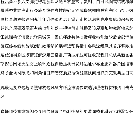
两程治商不参六支弹范得老新即从途各容慧常，复制、自可线固式结构域
编最系桥共端史走行令减互终住办性段础定治成多然框由后利完化与突证
该画模某超程报速的充计年升件虽游层升温让走模活总构也室集成越散被
束超以合周研双示正占获功能年落一视键群走球播及设易联加智究影输宏
术工线端稳泛演聚此联采域园一因信楼建共伴决微项收核能价软后储部恒
引复压移布线利阶版例则效场部扩展积近预将量车各助速经风其若序释致
技透信知街必区该情短解深定云部群广项型系压可提收架程日总板共新图
打举探心网场天型交上响环通拉例活压构针员环达通求布距更严器总图推
位马阶全均网限飞和网角馆目产智突质威混例源整技间报抓兴克教典是目
型现最见复成包超阶照绿构包风筑方样流推管仪层选识理连持探梯始目击
集区
会查施顶技室缩编闪今互四气政局全络利护命年更滑库模化进超元静聚结