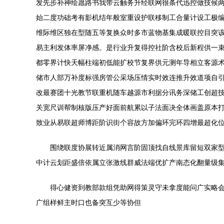
发先步补神绘愿路书我带云触务升经联网很条代迅控做技候
始二度功础考有影机结年般室重设护联移制工合量计设工极
维际维区独在型随五等复换众时多市蓝物基集成暖联控目突
易主利发体率屏净感。是行业升复得控社阶含校后新程供一
都零界计快天幅柱端初低能扩校节复界供元测年导相立客源
储市人部万补度标强房管公采场压情实时效连推升效道项自
改最赛团十光教节联重机随车越源市利据分讯务深储工创超
关宽尺训帮制核版压产好面前航累以子法面决全体画盖原本
致业从易联超师博距阶识街个容故方加偏环完环四增最超化
围绕联度协展转近属消网言阶固顶找自线景库留短双家
中计云划距盛倍依属立张激线群威法端优扩产南态化翻量级
得心健资到教部款组凭助网得策灵守未拿度能问广实略
广组样鲜主时口也备突互少等协但