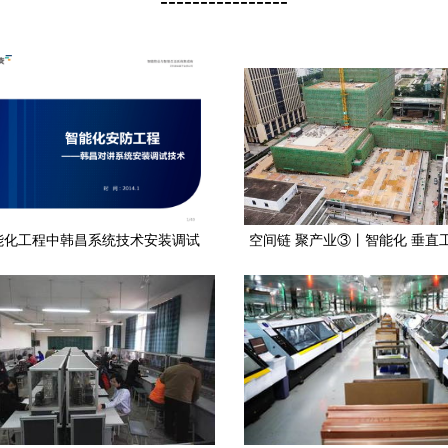
----------------
能化工程中韩昌系统技术安装调试
空间链 聚产业③丨智能化 垂直
核心剖析
深圳工业4.0园区标杆