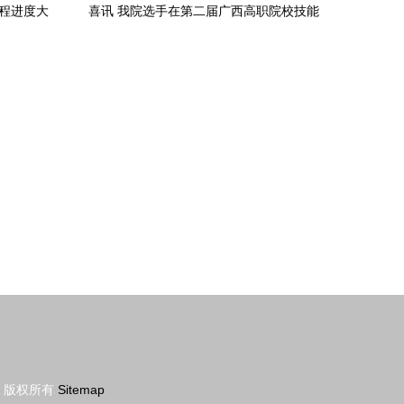
工程进度大
喜讯 我院选手在第二届广西高职院校技能
再提速
大赛“楼宇智能化系统安装与调试”赛项中
夺冠
版权所有
Sitemap